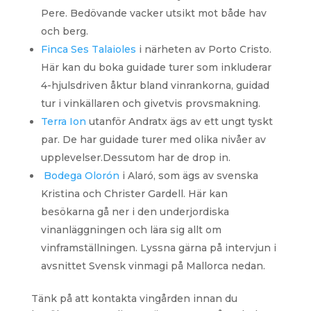
Pere. Bedövande vacker utsikt mot både hav
och berg.
Finca Ses Talaioles
i närheten av Porto Cristo.
Här kan du boka guidade turer som inkluderar
4-hjulsdriven åktur bland vinrankorna, guidad
tur i vinkällaren och givetvis provsmakning.
Terra Ion
utanför Andratx ägs av ett ungt tyskt
par. De har guidade turer med olika nivåer av
upplevelser.Dessutom har de drop in.
Bodega Olorón
i Alaró, som ägs av svenska
Kristina och Christer Gardell. Här kan
besökarna gå ner i den underjordiska
vinanläggningen och lära sig allt om
vinframställningen. Lyssna gärna på intervjun i
avsnittet Svensk vinmagi på Mallorca nedan.
Tänk på att kontakta vingården innan du