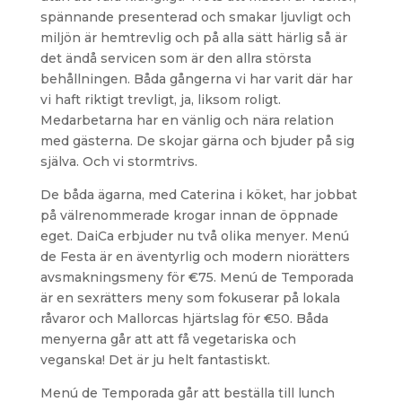
spännande presenterad och smakar ljuvligt och
miljön är hemtrevlig och på alla sätt härlig så är
det ändå servicen som är den allra största
behållningen. Båda gångerna vi har varit där har
vi haft riktigt trevligt, ja, liksom roligt.
Medarbetarna har en vänlig och nära relation
med gästerna. De skojar gärna och bjuder på sig
själva. Och vi stormtrivs.
De båda ägarna, med Caterina i köket, har jobbat
på välrenommerade krogar innan de öppnade
eget. DaiCa erbjuder nu två olika menyer. Menú
de Festa är en äventyrlig och modern niorätters
avsmakningsmeny för €75. Menú de Temporada
är en sexrätters meny som fokuserar på lokala
råvaror och Mallorcas hjärtslag för €50. Båda
menyerna går att att få vegetariska och
veganska! Det är ju helt fantastiskt.
Menú de Temporada går att beställa till lunch